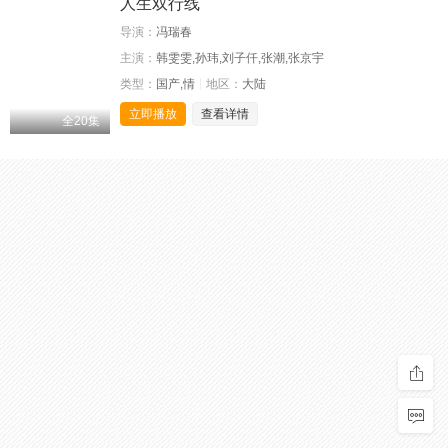
人生双行线
导演：
冯瑞春
主演：
韩雯雯,孙玮,刘子仟,张潮,张京宇
类型：
国产,情
地区：
大陆
立即播放
查看详情
全20集