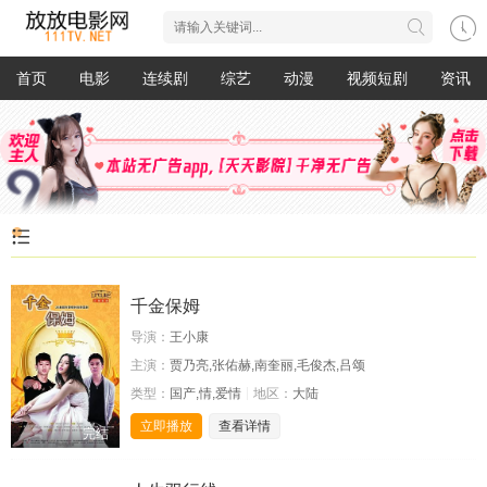
首页
电影
连续剧
综艺
动漫
视频短剧
资讯
千金保姆
导演：
王小康
主演：
贾乃亮,张佑赫,南奎丽,毛俊杰,吕颂
类型：
国产,情,爱情
地区：
大陆
立即播放
查看详情
完结