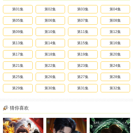
第01集
第02集
第03集
第04集
第05集
第06集
第07集
第08集
第09集
第10集
第11集
第12集
第13集
第14集
第15集
第16集
第17集
第18集
第19集
第20集
第21集
第22集
第23集
第24集
第25集
第26集
第27集
第28集
第29集
第30集
第31集
第32集
第33集
第34集
第35集
第36集
猜你喜欢
第37集
第38集
第39集
第40集
第41集
第42集
第43集
第44集