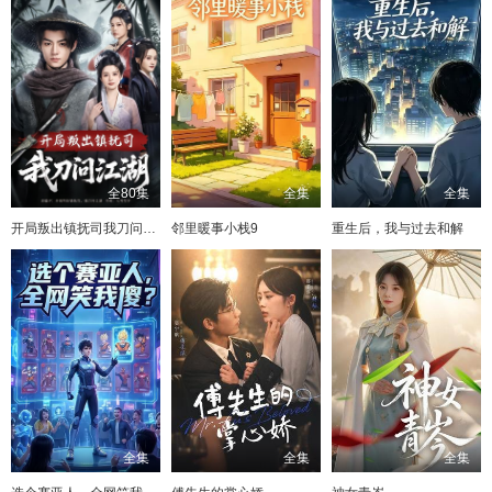
第93集
全80集
全集
全集
开局叛出镇抚司我刀问江湖
邻里暖事小栈9
重生后，我与过去和解
全集
全集
全集