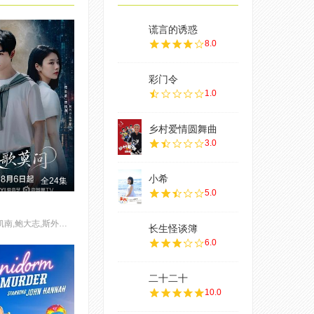
谎言的诱惑
8.0
彩门令
1.0
乡村爱情圆舞曲
3.0
小希
全24集
5.0
李子雄,白凯南,鲍大志,斯外戈,蔡正杰,李会长,杨子菲,孟西,王坤炎,刘美辰
长生怪谈簿
6.0
二十二十
10.0