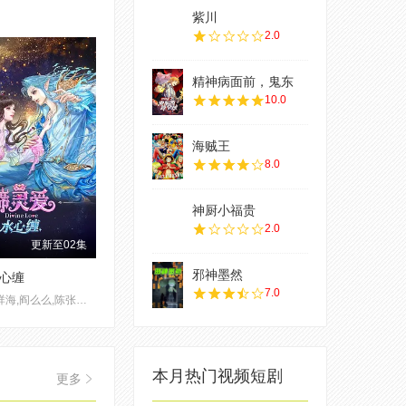
紫川
2.0
精神病面前，鬼东
10.0
海贼王
8.0
神厨小福贵
2.0
更新至02集
邪神墨然
心缠
7.0
魏茹晨,郝祥海,阎么么,陈张太康,关云月,楚越,闫夜桥,刘知否,林柏青,陆庚宜,图特哈蒙,金琪
本月热门视频短剧
更多