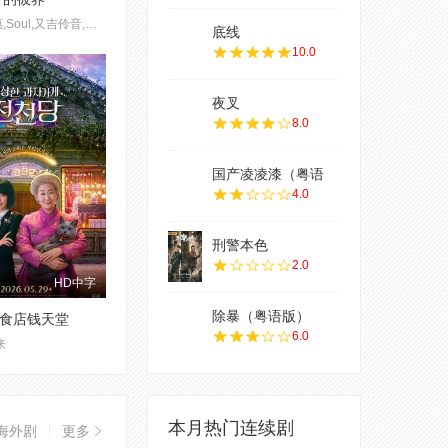
仲间由纪惠,Soul,又吉伶音,伊波れいり,松田流花,津波竜斗,内田树,盧礼欧,玉城敦子,城间やよい,津嘉山正种,寺辻健一郎
底线
10.0
夜叉
8.0
国产凌凌漆（粤语
4.0
刑警本色
2.0
HD中字
除暴（粤语版）
食店钱天堂
6.0
来
本月热门连续剧
海外剧
更多