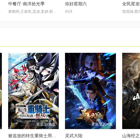
中餐厅·南洋拾光季
你好星期六
全民星攻
 黄旭 , 杨博睿 , 吴嘉轩 , 白景屹 , 贰万 , 孙旸 , 李大奔 , 徐赢 , 郭颖
黄晓明,王俊凯,昆凌,姜妍,靳梦佳,张雅琪,林述巍
内详
曾国城,蔡
更新至06集
更新至204集
被追放的转生重骑士用游戏知识开无双
灵武大陆
山海经之