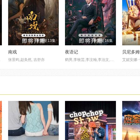
更新至13集
更新至16集
南戏
夜语记
贝尼多姆
杨琼 , 易梦玲
张景昀,赵奂然, 吉舒亦
鹤男,李牧芸,李汶翰,李泊文,郭天祺,徐新驰,孙思凡