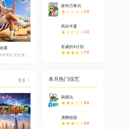
家和万事兴
2.0
风吹半夏
2.0
更新至02集
老威的X计划
命案
7.0
艾妮安娜·卡布罗尔,艾伦·麦肯纳,约翰·汉纳,伊娃·范·德·古奇特,伊恩·克宁汉,吉姆·英格利氏,Samantha·Power,Tábata·Cerezo,阿里·哈迪曼,诺埃·塞贝尔,奥马尔·沙克尔,Carolina·Bécquer,Damian·Schedler·Cruz,Vaitiare·Ramos
本月热门综艺
更多
闹着玩
5.0
沸腾校园
6.0