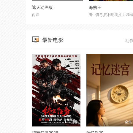
遮天动画版
海贼王
内详
最新电影
动
HD国语
全集
绝密任务2026
记忆迷宫