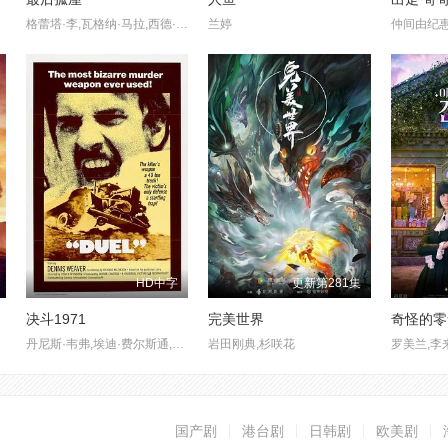
格蕾塔·李,瓦格纳·马拉,西德·爱德华兹,刘易斯·古迪,奥黛丽·安德森,南希·鲍德温,陶妮·丰塔纳,杰德·奥金,奥利弗·亨利·阿诺德,加百列·钟,费莉西蒂·鲍恩,Riley Chung,艾玛·霍,诺亚·亚历山大·索斯诺夫斯基
兰婷
HD中字
更新第281集
决斗1971
完美世界
奇怪的零
丹尼斯·韦弗,埃迪·费尔斯通,吉恩·戴纳斯基
岩田刚典,杉咲花
罗美兰,李
国产剧
港台剧
日韩剧
欧美剧