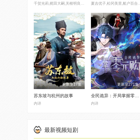
千贺光莉,梶田大嗣,关根明良,白石晴香,三石琴乃,小西克幸,松井惠理子
夏吉优子,松冈美里,船户百合绘,清水彩香
更新至17集
更新至271集
苏东坡与杭州的故事
全民诡异：开局掌握零元购·动态漫画
内详
内详
最新视频短剧