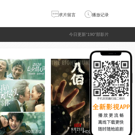
求片留言
播放记录
今日更新“190”部影片
HD国语版
HD国语版