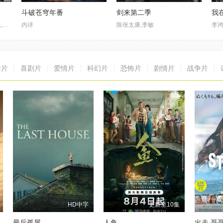
斗破苍穹年番
剑来第二季
我
田中真弓,冈村明美,中井和哉,平田广明
内详
陈张太康,李敏
作片
喜剧片
爱情片
科幻片
恐怖片
剧情片
战争片
HD中字
更新至10集
最后孤屋
人鱼
出走 哥