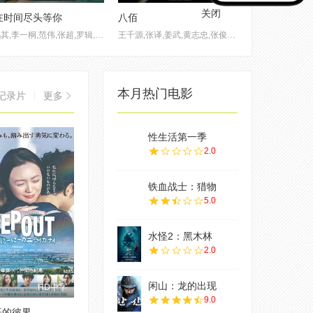
关闭
在时间尽头等你
八佰
李鸿其,李一桐,范伟,张超,罗辑,郭欣禹
王千源,张译,姜武,黄志忠,张俊一,欧豪,杜淳,魏晨,张宥浩,唐艺昕,李九霄,李晨,梁静,侯勇,辛柏青,俞灏明,刘晓庆,姚晨,郑恺,余皑磊,黄晓明,徐嘉雯,张承,马精武,胡晓光,陆思宇,白恩,曹璐,刘云龙,杨嘉华,中泉英雄,高爽,郑伟,高冬平,黄米依,曹卫宇,宋洋,徐乐同,徐幸
本月热门电影
记录片
更多
性生活第一季
2.0
铁血战士：猎物
5.0
水怪2：黑木林
2.0
闲山：龙的出现
HD中字
9.0
哥的彼界