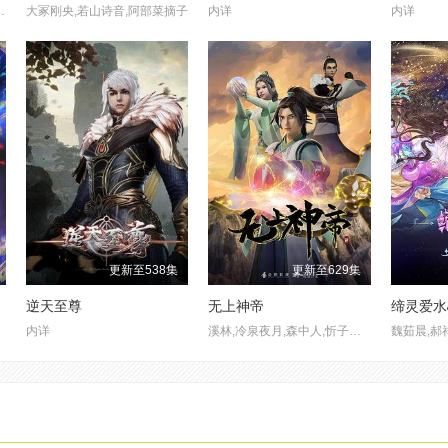
,井泽诗织,明智璃子,稻田彻
大冢刚央,若山诗音,阿部菜摘子
内详
内详
更新至538集
更新至629集
逆天至尊
无上神帝
缔灵爱水
内详
溪林,冷泉夜月,森中人,忻子约,音匣老鬼