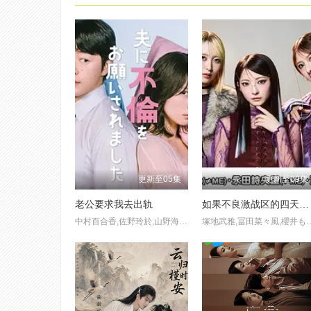
更新至05集
更新至09集
老公要求我去出轨
如果不良激战区的四天王转生成了偶像团体
中村百合香,佐野玲於,山野海,叶山奖之,滨津隆之,桥本美敦子,横野堇
塚地武雅,冨田菜々風,櫻井もも,鈴木瞳美,蟹沢萌子,谷崎早耶,本田珠由記,落合