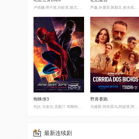
卢靖姗,明子煜,刘屹宸,喻亢,蒋璐霞,周惠林,陶慧敏,张溯哲,高曙光,曹操,屈菁菁,余文乐,于晓光,于文文,朱庭辰,褚旭,王若麟,常丹丹,叶彤,亮月儿,尚馨,朱烁燃,潘羞月,王飞斐,金丽慧子,凡尼达·宾蒂·伊姆兰,杰布,Keno
芦鑫,孙晟昊,陈颢文,崔永炫,祝昕愿,周蓉倩
HD中字
HD中字
蜘蛛侠3
野兽赛跑
托比·马奎尔,克斯汀·邓斯特,詹姆斯·弗兰科,托马斯·哈登·丘奇
马修斯·阿布雷乌,阿妮塔,阿兹,Camillo Borges,Higor Campagnaro,Perla Carvalho,Ana Chagas,Chao Chen,杰西卡·科雷斯,Leo Corleone,Andre Curti,Camilla de Lucas,Paulo Vieira de Melo,Renato de Souza,Gabriel Ángel Delgado
最新连续剧