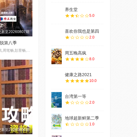
养生堂
5.0
喜欢你我也是第四
更新至20260807期
2.0
脱第八季
大张伟,许凯,周笔畅,彭昱畅,张真源,陈哲远
周五晚高疯
8.0
健康之路2021
10.0
台湾第一等
2.0
地球超新鲜第二季
1.0
更新至20260806期