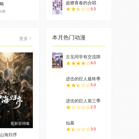
超燃青春的合唱
略
5.0
尚桦
本月热门动漫
更多
古见同学有交流障
8.0
进击的巨人最终季
5.0
进击的巨人第三季
2.0
仙墓
更新至08集
3.0
山海归序