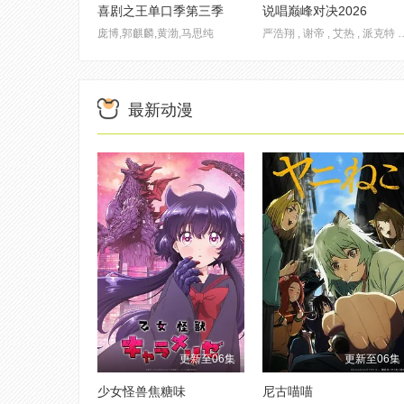
喜剧之王单口季第三季
说唱巅峰对决2026
庞博,郭麒麟,黄渤,马思纯
严浩翔 , 谢帝 , 艾热 , 派克特 , 功夫胖 , 盛宇 , 杨长青 , 刘嘉裕 , 米尔艾力 , 李斯丹妮 , 布瑞吉 , 翁杰 ,
最新动漫
更新至06集
更新至06集
少女怪兽焦糖味
尼古喵喵