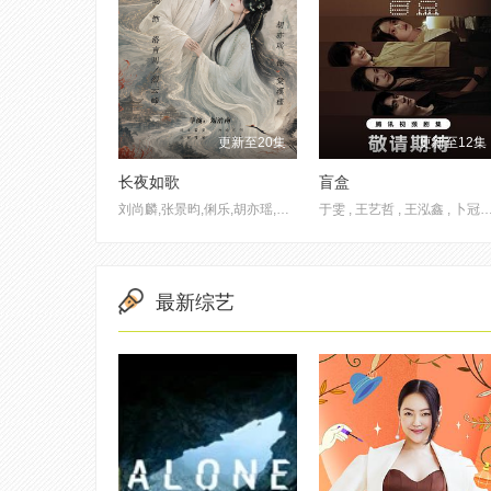
更新至20集
更新至12集
长夜如歌
盲盒
刘尚麟,张景昀,俐乐,胡亦瑶,汪子夕
于雯 , 王艺哲 , 王泓鑫 , 卜冠今 , 孙天宇 , 加奈那 , 成岳 , 
最新综艺