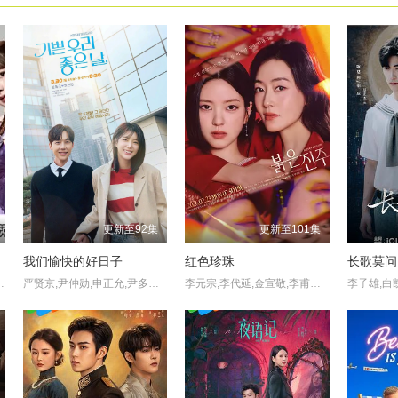
更新至92集
更新至101集
我们愉快的好日子
红色珍珠
长歌莫问
希来里,尾木波菜,永田詩央里,河口夏音,川中子奈月心
严贤京,尹仲勋,申正允,尹多英,金惠玉,鲜于在德,尹多勋,文喜京,李商淑,郑孝彬,李家豪,郑永琡
李元宗,李代延,金宣敬,李甫姫,朴真熙,韩振熙,李应敬,金惠仙,이정용,채빈