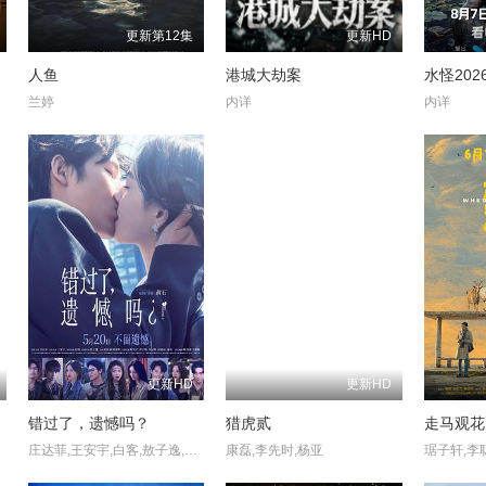
更新第12集
更新HD
人鱼
港城大劫案
水怪202
兰婷
内详
内详
更新HD
更新HD
错过了，遗憾吗？
猎虎贰
走马观花
庄达菲,王安宇,白客,敖子逸,赵佳丽,周澄奥,陈昊宇,黄子琪,吴汉坤,孙嘉灵,泰乐
康磊,李先时,杨亚