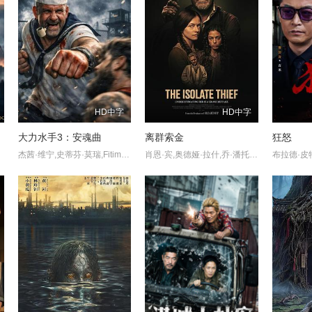
HD中字
HD中字
大力水手3：安魂曲
离群索金
狂怒
杰茜·维宁,史蒂芬·莫瑞,Fitim·DeStena,Amy·Gibbons,Jack·Hyde,Will·Middleton,Christopher·Morley,Lara·Sas,Juliette·Smith,Mark·Tunstall
肖恩·宾,奥德娅·拉什,乔·潘托里亚诺,杰克·凯西,泰·辛普金斯,麦肯吉·弗依,马丁·桑斯梅耶,Philip·McDermott·Young,Mark·Alan·Jaeger,Bryan·Martin