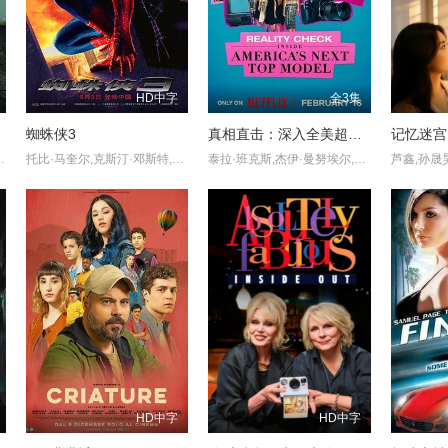
HD中字
全3集
蜘蛛侠3
真相直击：深入全美超模大赛第一季
记忆迷宫
加百列·钟,费莉西蒂·鲍恩,Riley Chung,艾玛·霍,诺亚·亚历山大·索斯诺夫斯基
托比·马奎尔,克斯汀·邓斯特,詹姆斯·弗兰科,托马斯·哈登·丘奇
泰拉·班克斯,杰伊·曼努埃尔,香侬·斯图尔特,珍妮·杰克逊,劳伦·赫顿,海蒂·克鲁姆,伊曼,伊西斯·金,温妮·哈洛,凯莉·克拉克森,夏奈尔·伊曼,简妮斯·迪金森,阿德里安妮·库瑞
HD中字
HD中字