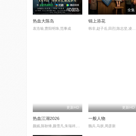
HD国语
全集
热血大陈岛
锦上添花
袁浩瑜,曹阳明珠,范事成
韩非,赵子岳,田烈,陈志坚,凌元,李长乐,曹昌焕
更新HD
更新HD
热血江湖2026
一般人物
颜嫣,陈耿锋,颜雪凡,朱瑞祥,钟夫翔
魏兵,马朕,周彦新