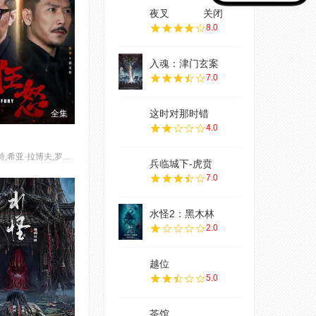
夜叉
关闭
8.0
入魂：津门玄案
7.0
这时对那时错
全集
4.0
布拉德·皮特,希亚·拉博夫,罗根·勒曼,迈克尔·佩纳
兵临城下-虎贲
7.0
水怪2：黑木林
2.0
越位
5.0
茶馆