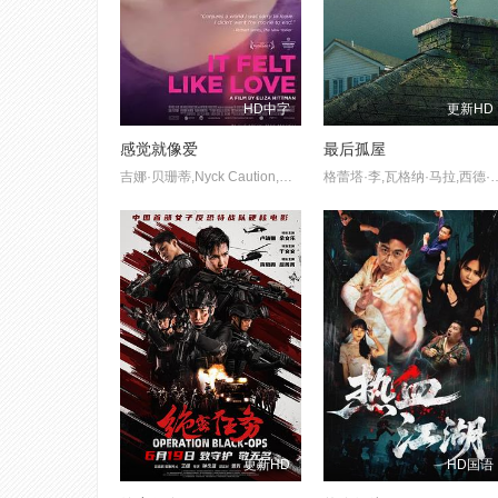
HD中字
更新HD
感觉就像爱
最后孤屋
吉娜·贝珊蒂,Nyck Caution,Ronen Rubinstein,罗南·鲁宾斯坦,安娜·戴维
格蕾塔·李,瓦格纳·马拉,西德·爱德华兹,刘易斯·古迪,奥黛丽·安德森,南希·鲍德温,陶妮·丰塔纳,杰德·奥金,奥利弗·亨利·阿诺德,
更新HD
HD国语