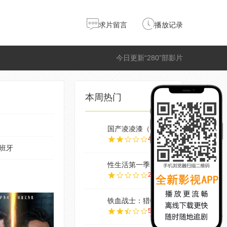
求片留言
播放记录
今日更新“280”部影片
本周热门
国产凌凌漆（粤语
4.0
班牙
性生活第一季
2.0
铁血战士：猎物
5.0