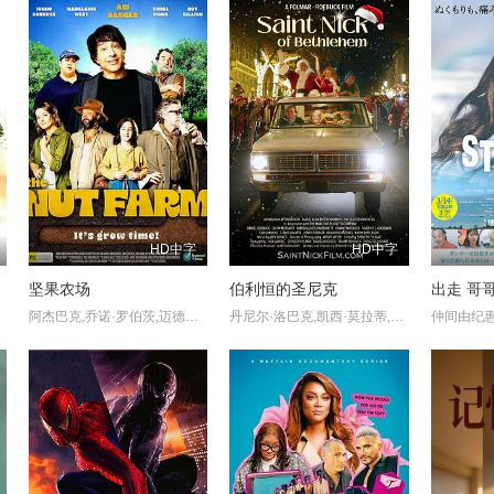
HD中字
HD中字
坚果农场
伯利恒的圣尼克
出走 哥
阿杰巴克,乔诺·罗伯茨,迈德琳·怀斯特
丹尼尔·洛巴克,凯西·莫拉蒂,玛莎·迪特利,杜恩·惠特克,蒂莫西·E.古德温,斯特里奥·萨万特,埃利亚斯·凯穆尔,Jennifer Porrata,Bradford Haynes,Kathy Patterson,Alixx Schottland