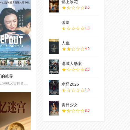
锦上添花
3.0
破暗
1.0
人鱼
4.0
港城大劫案
HD中字
2.0
哥的彼界
仲间由纪惠,Soul,又吉伶音,伊波れいり,松田流花,津波竜斗,内田树,盧礼欧,玉城敦子,城间やよい,津嘉山正种,寺辻健一郎
水怪2026
1.0
丧日少女
3.0