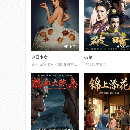
HD中字
HD国语
丧日少女
破暗
莫莉·戈登,波利·德雷珀,弗雷德·迈拉麦德,杰姬·霍夫曼,桑德拉·詹姆斯,Cilda,Shaur,黛博拉·奥夫纳,Rachel,Sennott,Ariel,Eliaz,Danny,Deferrari
李雅男,樊昱君