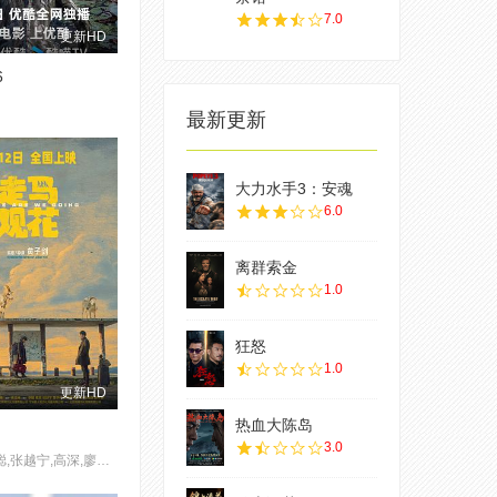
7.0
更新HD
6
最新更新
大力水手3：安魂
6.0
离群索金
1.0
狂怒
1.0
更新HD
热血大陈岛
3.0
琚子轩,李聪,张越宁,高深,廖芊婵,孔令婧,袁千山,费伟妮