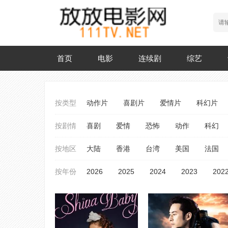
首页
电影
连续剧
综艺
按类型
动作片
喜剧片
爱情片
科幻片
按剧情
喜剧
爱情
恐怖
动作
科幻
按地区
大陆
香港
台湾
美国
法国
按年份
2026
2025
2024
2023
202