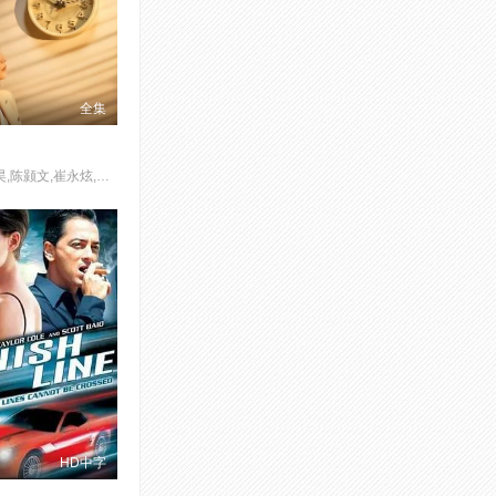
全集
芦鑫,孙晟昊,陈颢文,崔永炫,祝昕愿,周蓉倩
HD中字