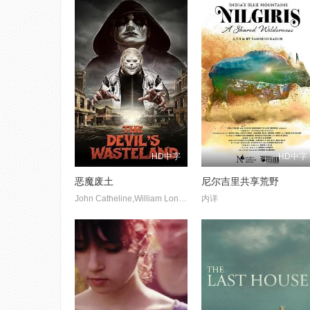
HD中字
HD中字
恶魔废土
尼尔吉里共享荒野
John Catheline,William Long,Kimberly Chopp-Doerflinger
内详