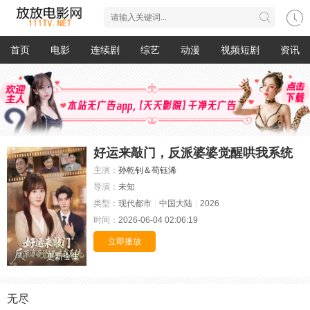
首页
电影
连续剧
综艺
动漫
视频短剧
资讯
好运来敲门，反派婆婆觉醒哄我系统
主演：
孙乾钊＆苟钰浠
导演：
未知
类型：
现代都市
中国大陆
2026
时间：
2026-06-04 02:06:19
立即播放
更新全集
无尽