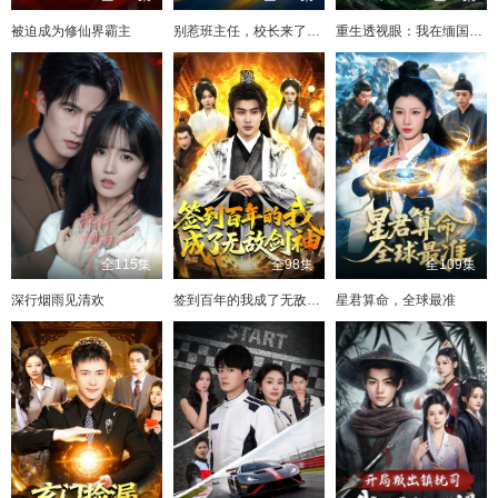
被迫成为修仙界霸主
别惹班主任，校长来了都得挨训
重生透视眼：我在缅国逆袭
全115集
全98集
全109集
深行烟雨见清欢
签到百年的我成了无敌剑神
星君算命，全球最准