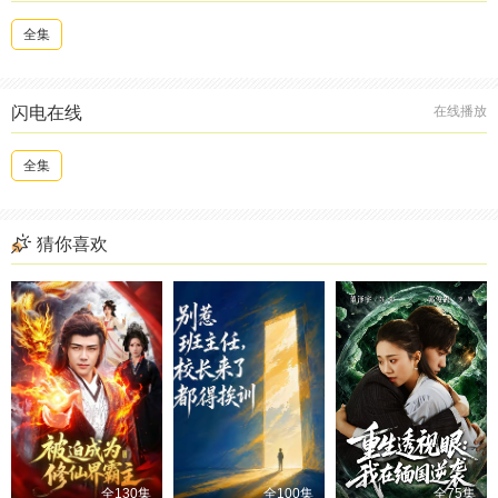
全集
闪电在线
在线播放
全集
猜你喜欢
全130集
全100集
全75集