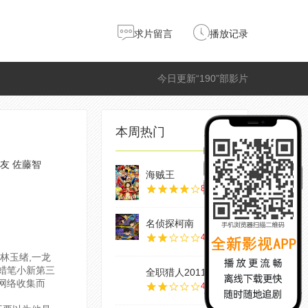
求片留言
播放记录
今日更新“190”部影片
本周热门
友
佐藤智
海贼王
8.0
名侦探柯南
4.0
,林玉绪,一龙
的蜡笔小新第三
全职猎人2011
网络收集而
4.0