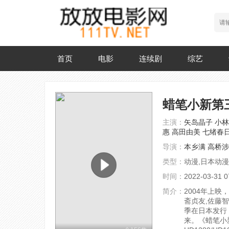
首页
电影
连续剧
综艺
蜡笔小新第
主演：
矢岛晶子
小林
惠
高田由美
七绪春
导演：
本乡满
高桥涉
类型：
动漫,日本动漫
时间：
2022-03-31 0
简介：
2004年上映
斋贞友,佐藤智
季在日本发行
来。《蜡笔小