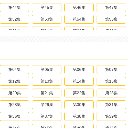
第44集
第45集
第46集
第47集
第52集
第53集
第54集
第55集
第60集
第61集
第62集
第63集
第68集
第69集
第70集
第71集
第76集
第77集
第78集
第79集
第84集
第85集
第86集
第87集
第04集
第05集
第06集
第07集
第92集
第93集
第94集
第95集
第12集
第13集
第14集
第15集
第100集
第101集
第102集
第103集
第20集
第21集
第22集
第23集
第108集
第109集
第110集
第111集
第28集
第29集
第30集
第31集
第116集
第117集
第118集
第119集
第36集
第37集
第38集
第39集
第124集
第125集
第126集
第127集