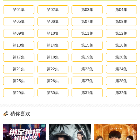
第01集
第02集
第03集
第04集
第05集
第06集
第07集
第08集
第09集
第10集
第11集
第12集
第13集
第14集
第15集
第16集
第17集
第18集
第19集
第20集
第21集
第22集
第23集
第24集
第25集
第26集
第27集
第28集
第29集
第30集
第31集
第32集
第33集
第34集
第35集
第36集
猜你喜欢
第37集
第38集
第39集
第40集
第41集
第42集
第43集
第44集