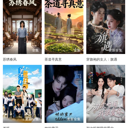
全集
全集
更新全集
苏绣春风
茶道寻真意
穿旗袍的女人：旗遇
更新全集
更新全集
更新全集