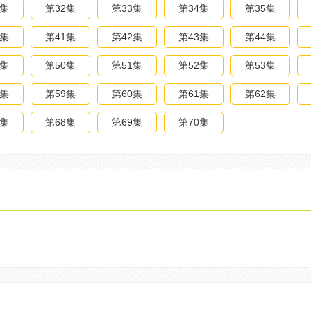
1集
第32集
第33集
第34集
第35集
0集
第41集
第42集
第43集
第44集
9集
第50集
第51集
第52集
第53集
8集
第59集
第60集
第61集
第62集
7集
第68集
第69集
第70集