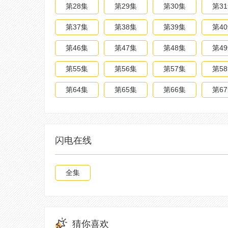
第28集
第29集
第30集
第3
第37集
第38集
第39集
第4
第46集
第47集
第48集
第4
第55集
第56集
第57集
第5
第64集
第65集
第66集
第6
闪电在线
全集
猜你喜欢