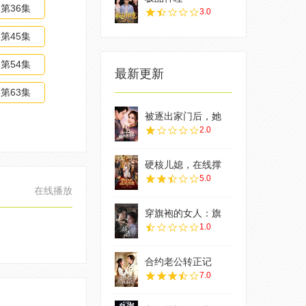
第36集
3.0
第45集
第54集
最新更新
第63集
被逐出家门后，她
2.0
硬核儿媳，在线撑
5.0
在线播放
穿旗袍的女人：旗
1.0
合约老公转正记
7.0