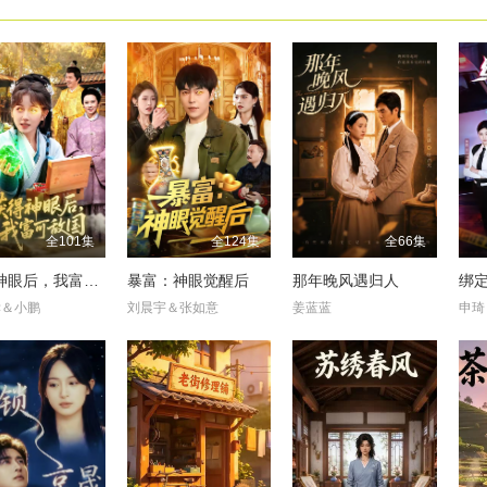
全101集
全124集
全66集
获得神眼后，我富可敌国
暴富：神眼觉醒后
那年晚风遇归人
孝＆小鹏
刘晨宇＆张如意
姜蓝蓝
申琦