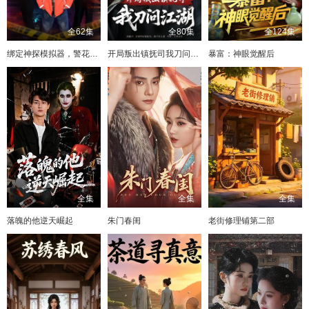
全62集
全80集
全124集
绑定神探模拟器，警花搭档赖上我
开局叛出镇抚司我刀问江湖
暴富：神眼觉醒后
全集
全集
全集
落魄的他逆天崛起
朱门春闺
老街修理铺第二部