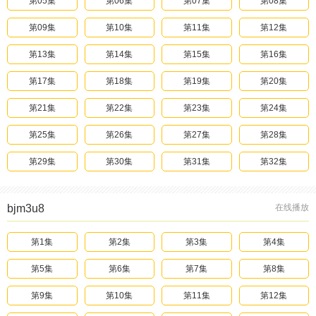
第237集
第05集
第238集
第06集
第239集
第07集
第240集
第08集
第241集
第09集
第242集
第10集
第243集
第11集
第244集
第12集
第245集
第13集
第246集
第14集
第247集
第15集
第248集
第16集
第249集
第17集
第250集
第18集
第251集
第19集
第252集
第20集
第253集
第21集
第254集
第22集
第255集
第23集
第256集
第24集
第257集
第25集
第258集
第26集
第259集
第27集
第260集
第28集
第261集
第29集
第262集
第30集
第263集
第31集
第264集
第32集
第265集
第33集
第266集
第34集
第267集
第35集
第268集
第36集
bjm3u8
在线播放
第269集
第37集
第270集
第38集
第271集
第39集
第272集
第40集
第273集
第41集
第1集
第274集
第42集
第2集
第275集
第43集
第3集
第276集
第44集
第4集
第277集
第45集
第5集
第278集
第46集
第6集
第279集
第47集
第7集
第280集
第48集
第8集
第281集
第49集
第9集
第282集
第50集
第10集
第283集
第51集
第11集
第284集
第52集
第12集