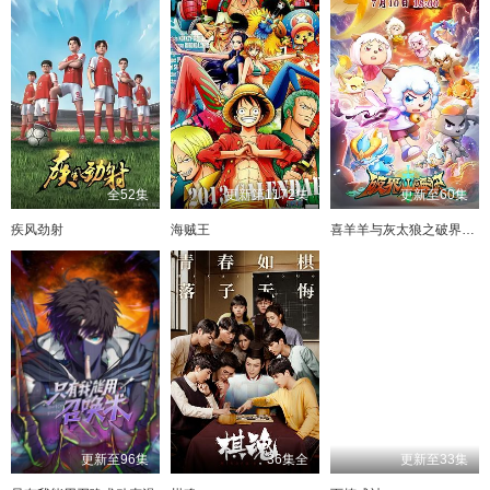
第381集
第149集
第69集
第382集
第150集
第70集
第383集
第151集
第71集
第384集
第152集
第72集
第153集
第73集
第154集
第74集
第155集
第75集
第156集
第76集
第157集
第77集
第158集
第78集
第159集
第79集
第160集
第80集
第161集
第81集
第162集
第82集
第163集
第83集
第164集
第84集
第165集
第85集
第166集
第86集
第167集
第87集
第168集
第88集
全52集
更新第1172集
更新至60集
疾风劲射
海贼王
喜羊羊与灰太狼之破界山海诀
第169集
第89集
第170集
第90集
第171集
第91集
第172集
第92集
第173集
第93集
第174集
第94集
第175集
第95集
第176集
第96集
第177集
第97集
第178集
第98集
第179集
第99集
第180集
第100集
第181集
第101集
第182集
第102集
第183集
第103集
第184集
第104集
第185集
第105集
第186集
第106集
第187集
第107集
第188集
第108集
第189集
第109集
第190集
第110集
第191集
第111集
第192集
第112集
更新至96集
36集全
更新至33集
第193集
第113集
第194集
第114集
第195集
第115集
第196集
第116集