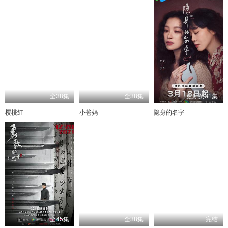
全38集
全38集
更新第31集
樱桃红
小爸妈
隐身的名字
全45集
全38集
完结