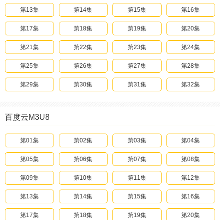
第13集
第14集
第15集
第16集
第17集
第18集
第19集
第20集
第21集
第22集
第23集
第24集
第25集
第26集
第27集
第28集
第29集
第30集
第31集
第32集
第33集
第34集
第35集
第36集
百度云M3U8
第37集
第38集
第39集
第40集
第41集
第01集
第42集
第02集
第43集
第03集
第44集
第04集
第45集
第05集
第46集
第06集
第07集
第08集
第09集
第10集
第11集
第12集
第13集
第14集
第15集
第16集
第17集
第18集
第19集
第20集