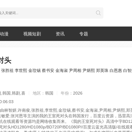
动漫
视频短剧
资讯
专题
对头
张胜祖
李世熙
金玟锡
蔡书安
金海淑
尹周相
尹炳熙
郑英珠
白恩惠
白智
,韩国,韩剧,喜
地区：
韩国
年份：
2026
0:06:03
，由林智妍,许南俊,张胜祖,李世熙,金玟锡,蔡书安,金海淑,尹周相,尹炳熙,郑
,吴敏爱,张河恩等主演的我的王室死对头在韩国发行，百度云资源，迅雷高
机在线观看等资源均是网络收集而来。《我的王室死对头》高清中字BD12
头HD1280/HD1080p/BD720P/BD1080P//百度云蓝光高清版/在线观看