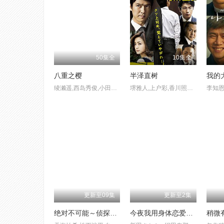
50集全
10集全
八重之樱
半泽直树
我的
绫濑遥,西岛秀俊,小田切让,长谷川博己,风吹淳,松重丰,长谷川京子,玉山铁二,贯地谷诗穗梨,市川实日子,刚力彩芽,谷村美月,水原希子,中村苍,绫野刚,黑木明纱,小泉孝太郎,中村狮童,古川雄辉,胜地凉,斋藤工,池内博之,北村有起哉,冈田义德,六平直政,德重聪,及川光博
堺雅人,上户彩,香川照之,及川光博
更新至09集
更新至2集
绝对不可能～侦探・上水流涼子的解析～
今夜我用身体恋爱第二季