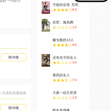
滥权’一代的大
可疑的岳母
关闭
8.0
吹吧，微风啊
1.0
镰仓殿的13人
8.0
第08集
没有名字的女人
3.0
暴风的女人
7.0
大家一起孔答里
放,无需安装播放器
1.0
第08集
吸血鬼偶像