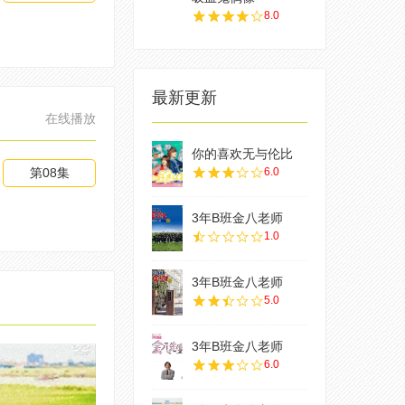
8.0
最新更新
在线播放
你的喜欢无与伦比
第08集
6.0
3年B班金八老师
1.0
3年B班金八老师
5.0
3年B班金八老师
6.0