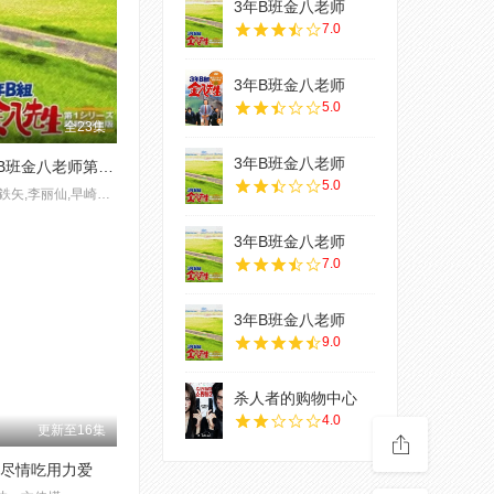
3年B班金八老师
7.0
3年B班金八老师
5.0
全23集
3年B班金八老师
3年B班金八老师第四季
5.0
武田鉄矢,李丽仙,早崎文司
3年B班金八老师
7.0
3年B班金八老师
9.0
杀人者的购物中心
4.0
更新至16集
nk尽情吃用力爱