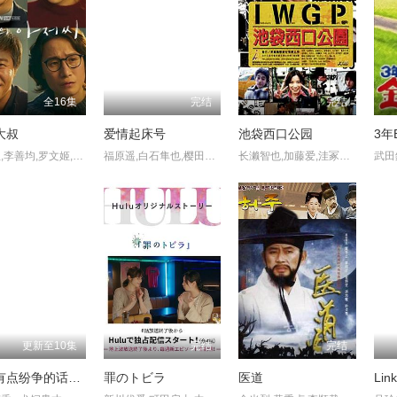
全16集
完结
完结
大叔
爱情起床号
池袋西口公园
李知恩,李善均,罗文姬,高斗心
福原遥,白石隼也,樱田通,荒井萌,伊藤健太郎,永嶋柊吾,長澤航也,田中日奈子,长谷川朝晴,藤田朋子,森绘梨佳
长濑智也,加藤爱,洼冢洋介,山下智久,渡边谦,佐藤隆太,妻夫木聪,高桥一生
更新至10集
完结
完结
稍微有点纷争的话我很乐意
罪のトビラ
医道
Li