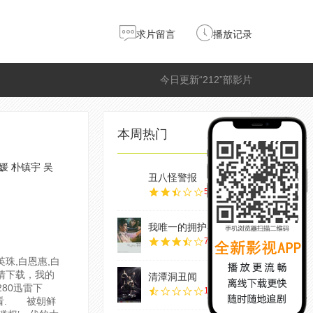
求片留言
播放记录
今日更新“212”部影片
本周热门
媛
朴镇宇
吴
丑八怪警报
5.0
我唯一的拥护者
7.0
英珠,白恩惠,白
清下载，我的
清潭洞丑闻
80迅雷下
1.0
.
被朝鲜