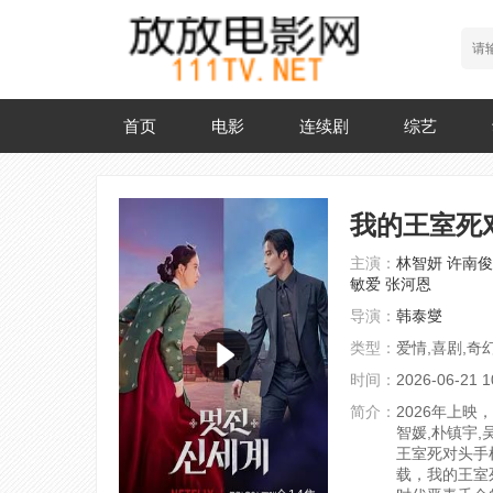
首页
电影
连续剧
综艺
我的王室死
主演：
林智妍
许南俊
敏爱
张河恩
导演：
韩泰燮
类型：
爱情,喜剧,奇幻
时间：
2026-06-21 1
简介：
2026年上映
智媛,朴镇宇
王室死对头手
载，我的王室死对