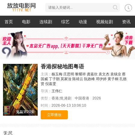
首页
电影
连续剧
综艺
动漫
视频短剧
资讯
香港探秘地图粤语
主演：
杨玉梅
庄思明
黎耀祥
龚嘉欣
袁文杰
袁镇业
蔡
国威
丁子朗
莫家淦
陈靖云
阮政峰
邓伊婷
黄子桐
孔德
贤
倪嘉雯
导演：
王伟仁
类型：
香港,情,港剧
中国香港
2026
时间：
2026-06-13 10:06:10
更新第20集
立即播放
无尽