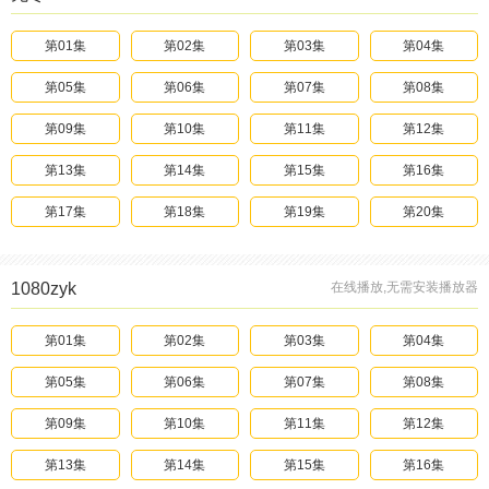
第01集
第02集
第03集
第04集
第05集
第06集
第07集
第08集
第09集
第10集
第11集
第12集
第13集
第14集
第15集
第16集
第17集
第18集
第19集
第20集
1080zyk
在线播放,无需安装播放器
第01集
第02集
第03集
第04集
第05集
第06集
第07集
第08集
第09集
第10集
第11集
第12集
第13集
第14集
第15集
第16集