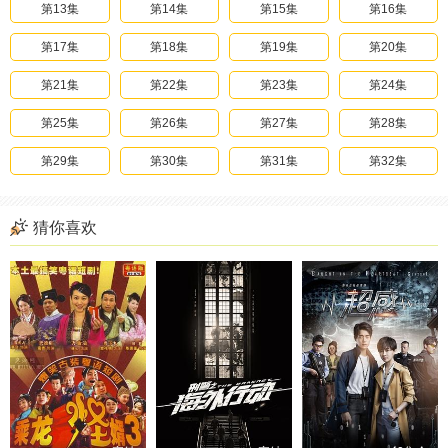
第13集
第14集
第15集
第16集
第17集
第18集
第19集
第20集
第21集
第22集
第23集
第24集
第25集
第26集
第27集
第28集
第29集
第30集
第31集
第32集
第33集
第34集
第35集
第36集
猜你喜欢
第37集