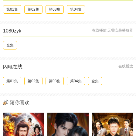
第01集
第02集
第03集
第04集
1080zyk
在线播放,无需安装播放器
全集
闪电在线
在线播放
第01集
第02集
第03集
第04集
全集
猜你喜欢