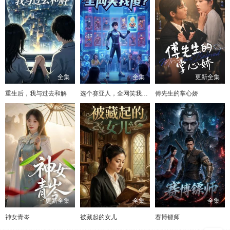
全集
全集
更新全集
重生后，我与过去和解
选个赛亚人，全网笑我傻？
傅先生的掌心娇
更新全集
全集
全集
神女青岑
被藏起的女儿
赛博镖师