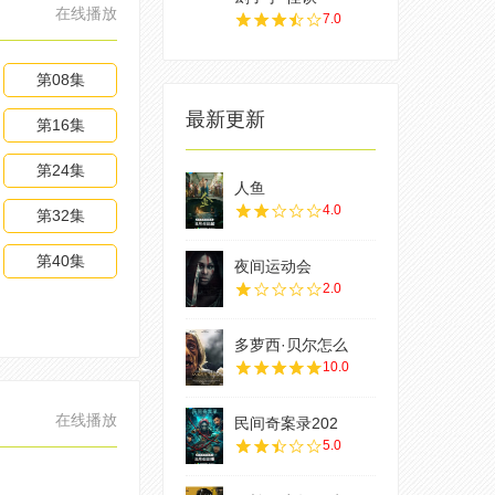
在线播放
7.0
第08集
最新更新
第16集
第24集
人鱼
4.0
第32集
第40集
夜间运动会
2.0
多萝西·贝尔怎么
10.0
在线播放
民间奇案录202
5.0