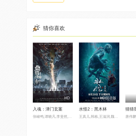
猜你喜欢
HD
HD国语版
入魂：津门玄案
水怪2：黑木林
猜猜
张峻鸣,谭晓凡,李斐然,林雪飘,郭佳伊,沈凯,方帅,李彦锋,张春仲,赵擎
王真儿,韩栋,王滋润,魏子淇
唐伟鹏