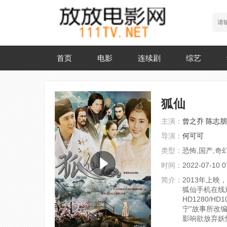
首页
电影
连续剧
综艺
狐仙
主演：
曾之乔
陈志朋
导演：
何可可
类型：
恐怖,国产,奇
时间：
2022-07-10 0
简介：
2013年上
狐仙手机在线
HD1280/HD
宁”故事所改
影响欲放弃妖