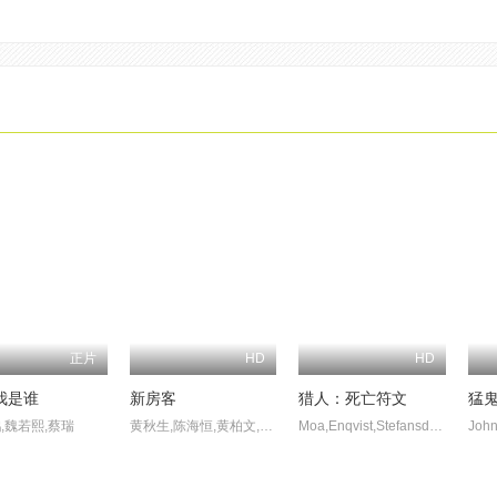
正片
HD
HD
我是谁
新房客
猎人：死亡符文
猛
,魏若熙,蔡瑞
黄秋生,陈海恒,黄柏文,吴启华,叶荣祖,黄子华,黎海珊,俞慕莲,刘青云,邱礼涛
Moa,Enqvist,Stefansdotter,Yohanna,Idha,Viva,Östervall,Lyngbrant,Andreas,Rylander,Peter,Mörlin,Urban,Bergsten,Andrea,Larsdotter,Tommi,Korkeamäki