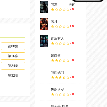
假发
关闭
2.0
疯月
1.0
背后有人
2.0
第08集
超自然
第16集
5.0
第24集
他们她们
第32集
7.0
失踪さが
2.0
刽子手·怪谈