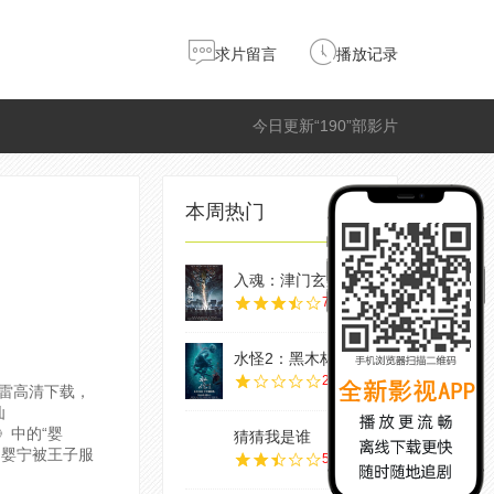
求片留言
播放记录
今日更新“190”部影片
本周热门
入魂：津门玄案
7.0
水怪2：黑木林
2.0
迅雷高清下载，
仙
》中的“婴
猜猜我是谁
，婴宁被王子服
5.0