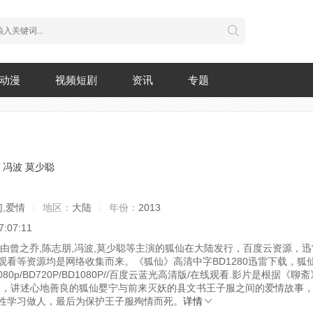
动漫
视频短剧
资讯
专题
冯波
莫少聪
幻,爱情
地区：
大陆
年份：
2013
7:07:11
映，由曾之乔,陈志朋,冯波,莫少聪等主演的狐仙在大陆发行，百度云资源，
观看等资源均是网络收集而来。《狐仙》高清中字BD1280迅雷下载，狐
1080p/BD720P/BD1080P//百度云蓝光高清版/在线观看.
影片是根据《聊斋
编，讲述心地善良的狐仙婴宁与前来灭妖的县文书王子服之间的爱情故事
性学习做人，最后为保护王子服殉情而死。
详情