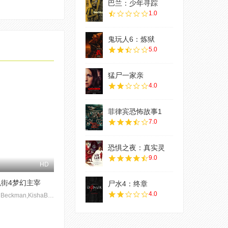
巴兰：少年寻踪
1.0
鬼玩人6：炼狱
5.0
猛尸一家亲
4.0
菲律宾恐怖故事1
7.0
恐惧之夜：真实灵
9.0
HD
鬼街4梦幻主宰
尸水4：终章
4.0
JohnBeckman,KishaBrackel,布鲁克·邦迪,WandaBursey,HopeMarieCarlton,KristenClayton,DuaneDavis,罗德尼·伊士曼,罗伯特·英格兰德,RichardGarrison,DannyHassel,LisaWilcox,屈丝苔·奈特,JeffLevine,JoannaLipari