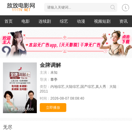
首页
电影
连续剧
综艺
动漫
视频短剧
资讯
金牌调解
主演：
未知
导演：
章亭
类型：
内地综艺,大陆综艺,国产综艺,真人秀
大陆
2011
时间：
2026-08-07 08:08:40
立即播放
更新20260806
无尽