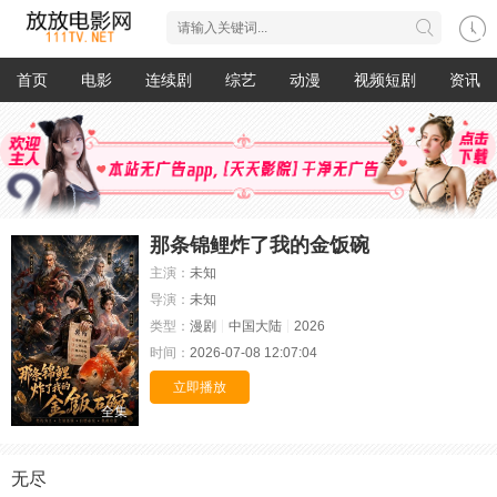
首页
电影
连续剧
综艺
动漫
视频短剧
资讯
那条锦鲤炸了我的金饭碗
主演：
未知
导演：
未知
类型：
漫剧
中国大陆
2026
时间：
2026-07-08 12:07:04
立即播放
全集
无尽