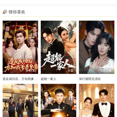
猜你喜欢
全97集
全集
全115集
造反成功后，方知我爹是皇帝
超能一家人
深行烟雨见清欢