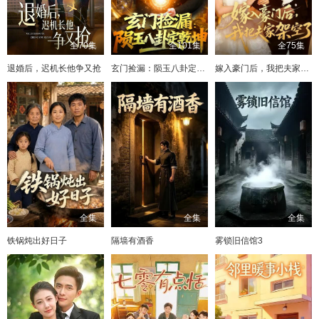
全70集
全101集
全75集
退婚后，迟机长他争又抢
玄门捡漏：陨玉八卦定乾坤
嫁入豪门后，我把夫家架空了
全集
全集
全集
铁锅炖出好日子
隔墙有酒香
雾锁旧信馆3